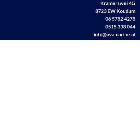
Kramerswei 4G
8723 EW Koudum
06 5782 4278
0515 338 044
info@avamarine.nl
NL63 KNAB 0259 1499 85
KvK 70395373
BTW NL001460831B71
Linkedin AVA marine
Facebook AVA/marine