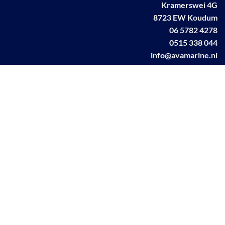
Kramerswei 4G
8723 EW Koudum
06 5782 4278
0515 338 044
info@avamarine.nl
NL63 KNAB 0259 1499 85
KvK 70395373
BTW NL001460831B71
Linkedin AVA marine
Facebook AVA/marine