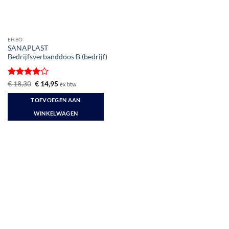
EHBO
SANAPLAST
Bedrijfsverbanddoos B (bedrijf)
Gewaardeerd
Oorspronkelijke
Huidige
€
18,30
€
14,95
ex btw
prijs
prijs
4
uit 5
was:
is:
TOEVOEGEN AAN
€ 18,30.
€ 14,95.
WINKELWAGEN