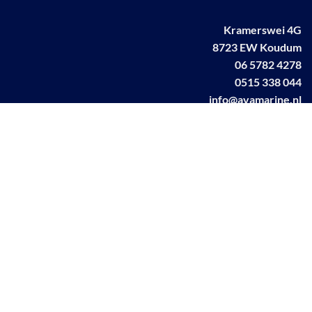
Kramerswei 4G
8723 EW Koudum
06 5782 4278
0515 338 044
info@avamarine.nl
NL63 KNAB 0259 1499 85
KvK 70395373
BTW NL001460831B71
Linkedin AVA marine