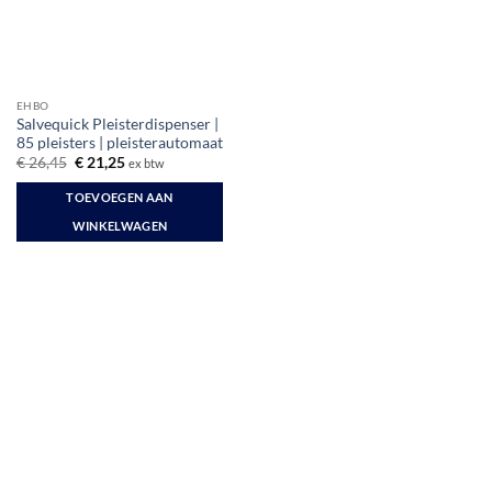
EHBO
Salvequick Pleisterdispenser |
85 pleisters | pleisterautomaat
Oorspronkelijke
Huidige
€
26,45
€
21,25
ex btw
prijs
prijs
was:
is:
TOEVOEGEN AAN
€ 26,45.
€ 21,25.
WINKELWAGEN