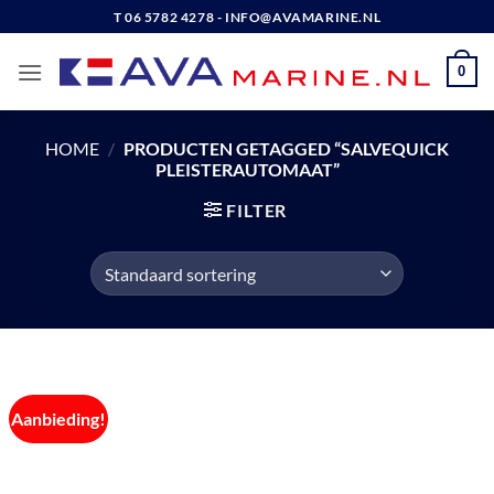
Ga
T 06 5782 4278 - INFO@AVAMARINE.NL
naar
inhoud
0
HOME
/
PRODUCTEN GETAGGED “SALVEQUICK
PLEISTERAUTOMAAT”
FILTER
Aanbieding!