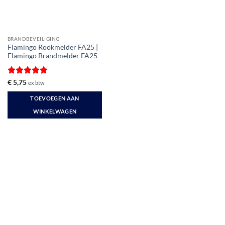
BRANDBEVEILIGING
Flamingo Rookmelder FA25 |
Flamingo Brandmelder FA25
Gewaardeerd
€
5,75
ex btw
5
uit 5
TOEVOEGEN AAN
WINKELWAGEN