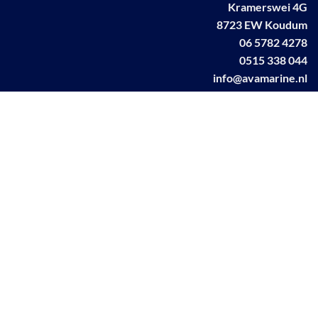
Kramerswei 4G
8723 EW Koudum
06 5782 4278
0515 338 044
info@avamarine.nl
NL63 KNAB 0259 1499 85
KvK 70395373
BTW NL001460831B71
Linkedin AVA marine
Facebook AVA/marine