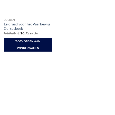
BOEKEN
Leidraad voor het Vaarbewijs
Cursusboek
Oorspronkelijke
Huidige
€
19,26
€
16,75
ex btw
prijs
prijs
was:
is:
TOEVOEGEN AAN
€ 19,26.
€ 16,75.
WINKELWAGEN