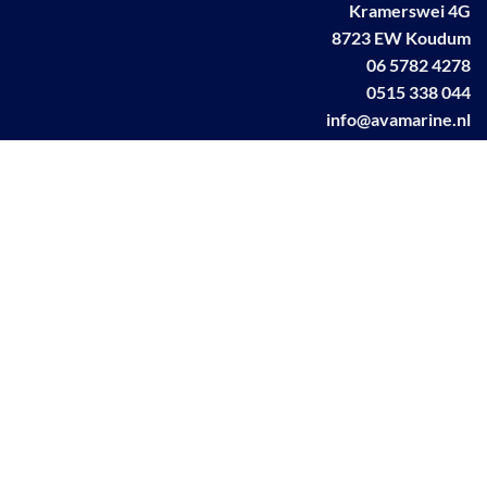
Kramerswei 4G
8723 EW Koudum
06 5782 4278
0515 338 044
info@avamarine.nl
NL63 KNAB 0259 1499 85
KvK 70395373
BTW NL001460831B71
Linkedin AVA marine
Facebook AVA/marine