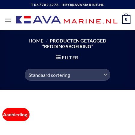
Ga
T 06 5782 4278 - INFO@AVAMARINE.NL
naar
inhoud
0
HOME
/
PRODUCTEN GETAGGED
“REDDINGSBOEIRING”
FILTER
Aanbieding!