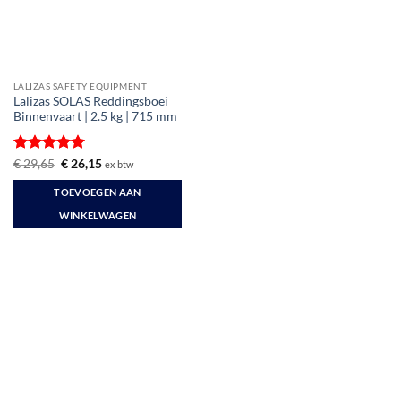
LALIZAS SAFETY EQUIPMENT
Lalizas SOLAS Reddingsboei
Binnenvaart | 2.5 kg | 715 mm
Gewaardeerd
Oorspronkelijke
Huidige
€
29,65
€
26,15
ex btw
prijs
prijs
5
uit 5
was:
is:
TOEVOEGEN AAN
€ 29,65.
€ 26,15.
WINKELWAGEN