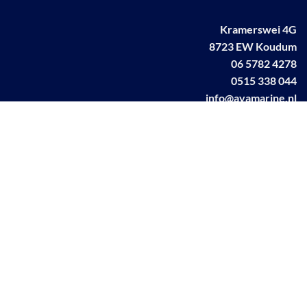
Kramerswei 4G
8723 EW Koudum
06 5782 4278
0515 338 044
info@avamarine.nl
NL63 KNAB 0259 1499 85
KvK 70395373
BTW NL001460831B71
Linkedin AVA marine