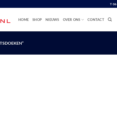
T 0
HOME
SHOP
NIEUWS
OVER ONS
CONTACT
TSDOEKEN”