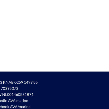
3 KNAB 0259 1499 85
 70395373
 NL001460831B71
kedin AVA marine
ebook AVA/marine