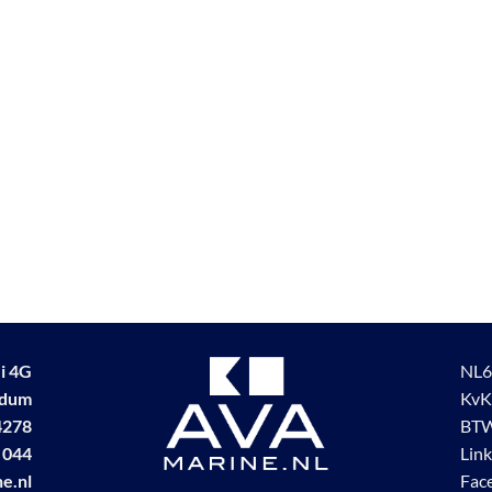
i 4G
NL6
udum
KvK
4278
BTW
 044
Lin
e.nl
Fac