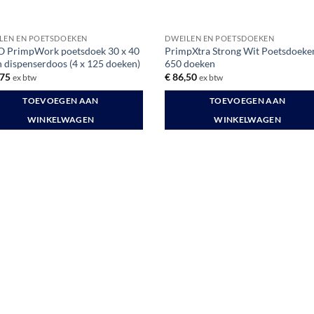
LEN EN POETSDOEKEN
DWEILEN EN POETSDOEKEN
 PrimpWork poetsdoek 30 x 40
PrimpXtra Strong Wit Poetsdoeken
n dispenserdoos (4 x 125 doeken)
650 doeken
75
€
86,50
ex btw
ex btw
TOEVOEGEN AAN
TOEVOEGEN AAN
WINKELWAGEN
WINKELWAGEN