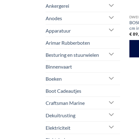
Ankergerei
DWEI
Anodes
BOSO
cm i
Apparatuur
€
89,
Arimar Rubberboten
Besturing en stuurwielen
Binnenvaart
Boeken
Boot Cadeautjes
Craftsman Marine
Dekuitrusting
Elektriciteit