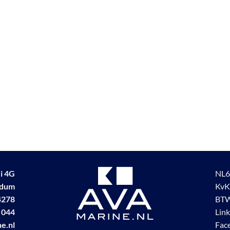
i 4G
NL6
udum
KvK
4278
BTW
 044
Lin
e.nl
Fac