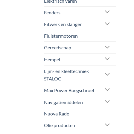
Elektrisch varen
op
de
Fenders
prod
Fitwerk en slangen
Fluistermotoren
Gereedschap
Hempel
Lijm- en kleeftechniek
STALOC
Max Power Boegschroef
Navigatiemiddelen
Nuova Rade
Olie producten