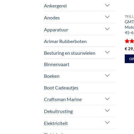
Ankergerei
TRIL
Anodes
GMT 
Moto
Apparatuur
45-6
Arimar Rubberboten
Gewa
€
29,
Besturing en stuurwielen
4
ui
OP
Binnenvaart
Dit
prod
Boeken
heeft
meer
Boot Cadeautjes
varia
Craftsman Marine
Deze
optie
Dekuitrusting
kan
geko
Elektriciteit
word