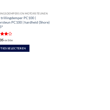
LINGSDEMPERS EN MOTORSTEUNEN
trillingdemper PC100 |
rsteun PC100 | hardheid (Shore)
5°
ardeerd
35
ex btw
t 5
TIES SELECTEREN
uct
dere
ties.
zen
en