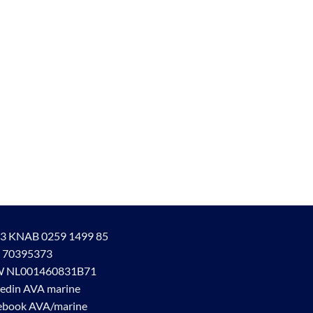
3 KNAB 0259 1499 85
 70395373
 NL001460831B71
kedin AVA marine
ebook AVA/marine