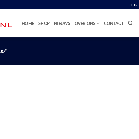
T 0
HOME
SHOP
NIEUWS
OVER ONS
CONTACT
00”