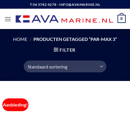
Ga
T 06 5782 4278 - INFO@AVAMARINE.NL
naar
inhoud
0
HOME
/
PRODUCTEN GETAGGED “PAR-MAX 3”
FILTER
Aanbieding!