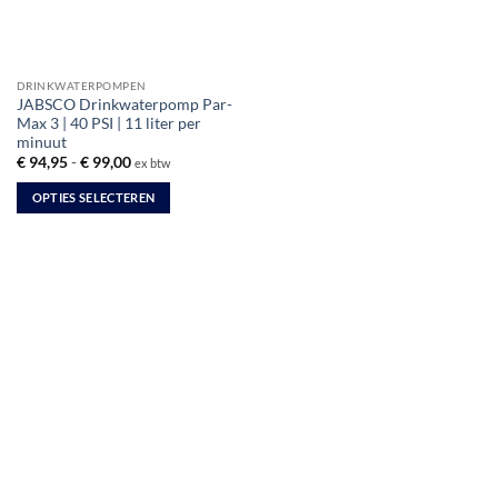
DRINKWATERPOMPEN
JABSCO Drinkwaterpomp Par-
Max 3 | 40 PSI | 11 liter per
minuut
Prijsklasse:
€
94,95
-
€
99,00
ex btw
€ 94,95
tot
OPTIES SELECTEREN
€ 99,00
Dit
product
heeft
meerdere
variaties.
Deze
optie
kan
gekozen
worden
op
de