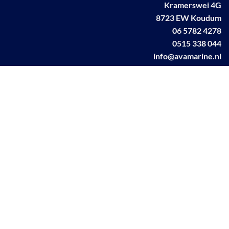
Kramerswei 4G
8723 EW Koudum
06 5782 4278
0515 338 044
info@avamarine.nl
NL63 KNAB 0259 1499 85
KvK 70395373
BTW NL001460831B71
Linkedin AVA marine
Facebook AVA/marine