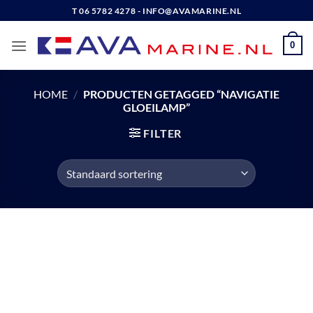
Ga
T 06 5782 4278 - INFO@AVAMARINE.NL
naar
inhoud
0
HOME
/
PRODUCTEN GETAGGED “NAVIGATIE
GLOEILAMP”
FILTER