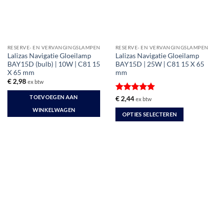
RESERVE- EN VERVANGINGSLAMPEN
RESERVE- EN VERVANGINGSLAMPEN
Lalizas Navigatie Gloeilamp
Lalizas Navigatie Gloeilamp
BAY15D (bulb) | 10W | C81 15
BAY15D | 25W | C81 15 X 65
X 65 mm
mm
€
2,98
ex btw
TOEVOEGEN AAN
Gewaardeerd
€
2,44
ex btw
5
uit 5
WINKELWAGEN
OPTIES SELECTEREN
Dit
product
heeft
meerdere
variaties.
Deze
optie
kan
gekozen
worden