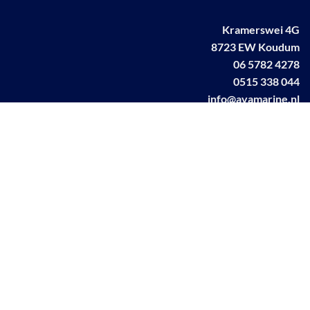
Kramerswei 4G
8723 EW Koudum
06 5782 4278
0515 338 044
info@avamarine.nl
NL63 KNAB 0259 1499 85
KvK 70395373
BTW NL001460831B71
Linkedin AVA marine