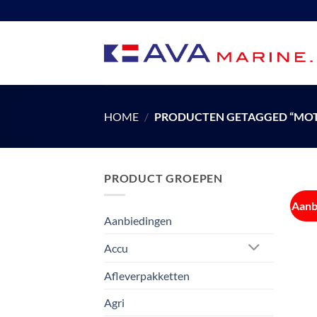
Ga
naar
inhoud
HOME
/
PRODUCTEN GETAGGED “MOT
PRODUCT GROEPEN
Aanb
Aanbiedingen
Accu
Afleverpakketten
Agri