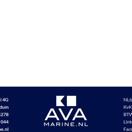
i 4G
NL6
udum
KvK
4278
BTW
 044
Lin
e.nl
Fac