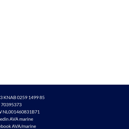
3 KNAB 0259 1499 85
 70395373
 NL001460831B71
kedin AVA marine
ebook AVA/marine