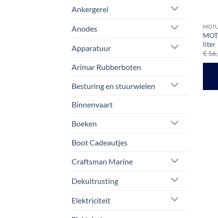
Ankergerei
MOT
Anodes
MOTU
liter
Apparatuur
€
56,
Arimar Rubberboten
Besturing en stuurwielen
Binnenvaart
Boeken
Boot Cadeautjes
Craftsman Marine
Dekuitrusting
Elektriciteit