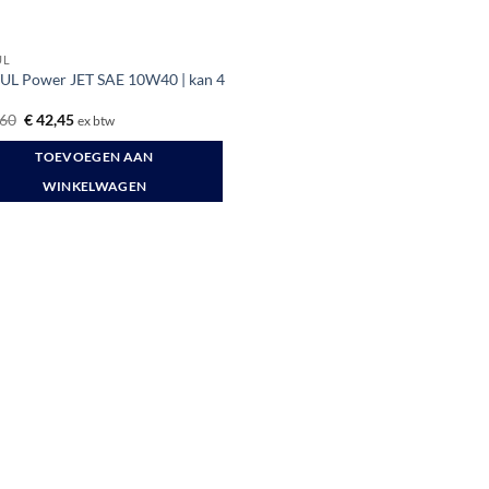
UL
L Power JET SAE 10W40 | kan 4
Oorspronkelijke
Huidige
60
€
42,45
ex btw
prijs
prijs
was:
is:
TOEVOEGEN AAN
€ 56,60.
€ 42,45.
WINKELWAGEN