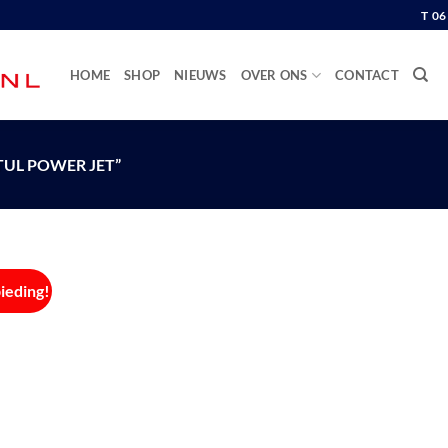
T 0
HOME
SHOP
NIEUWS
OVER ONS
CONTACT
UL POWER JET”
ieding!