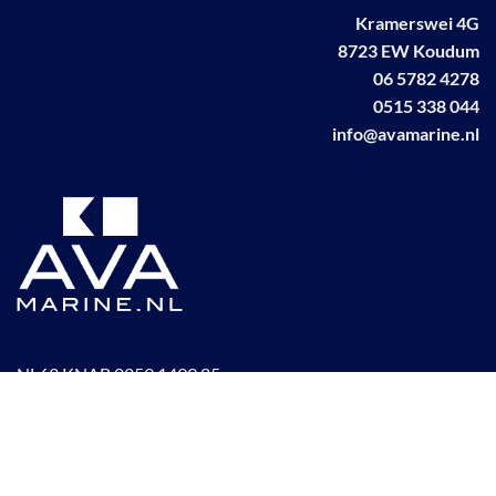
Kramerswei 4G
8723 EW Koudum
06 5782 4278
0515 338 044
info@avamarine.nl
NL63 KNAB 0259 1499 85
KvK 70395373
BTW NL001460831B71
Linkedin AVA marine
Facebook AVA/marine