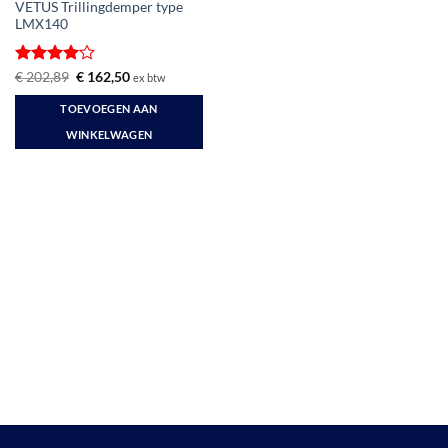
VETUS Trillingdemper type
LMX140
Gewaardeerd
Oorspronkelijke
Huidige
€
202,89
€
162,50
ex btw
prijs
prijs
4
uit 5
was:
is:
TOEVOEGEN AAN
€ 202,89.
€ 162,50.
WINKELWAGEN