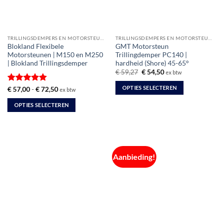
TRILLINGSDEMPERS EN MOTORSTEUNEN
TRILLINGSDEMPERS EN MOTORSTEUNEN
Blokland Flexibele
GMT Motorsteun
Motorsteunen | M150 en M250
Trillingdemper PC140 |
| Blokland Trillingsdemper
hardheid (Shore) 45-65°
Oorspronkelijke
Huidige
€
59,27
€
54,50
ex btw
prijs
prijs
was:
is:
OPTIES SELECTEREN
Gewaardeerd
Prijsklasse:
€
57,00
-
€
72,50
ex btw
€ 59,27.
€ 54,50.
€ 57,00
5
uit 5
Dit
tot
OPTIES SELECTEREN
€ 72,50
product
Dit
heeft
product
meerdere
heeft
variaties.
meerdere
Deze
Aanbieding!
variaties.
optie
Deze
kan
optie
gekozen
kan
worden
gekozen
op
worden
de
op