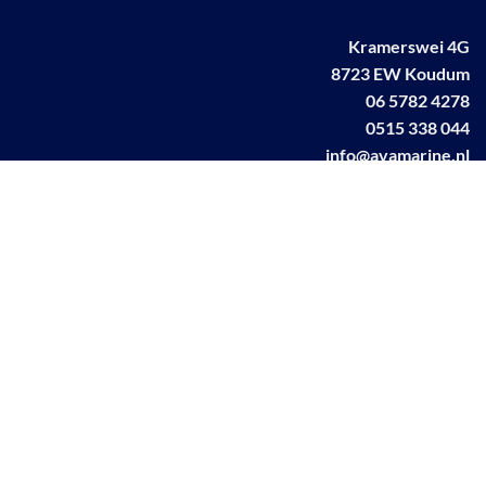
Kramerswei 4G
8723 EW Koudum
06 5782 4278
0515 338 044
info@avamarine.nl
NL63 KNAB 0259 1499 85
KvK 70395373
BTW NL001460831B71
Linkedin AVA marine