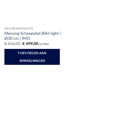
GELUIDSSIGNALEN
Messing Scheepsbel BSH light |
Ø30 cm | IMO
Oorspronkelijke
Huidige
€
556,00
€
499,00
ex btw
prijs
prijs
was:
is:
TOEVOEGEN AAN
€ 556,00.
€ 499,00.
WINKELWAGEN