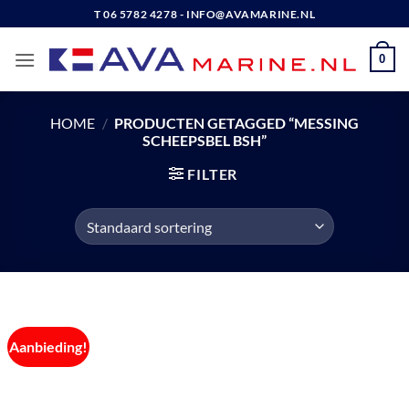
Ga
T 06 5782 4278 - INFO@AVAMARINE.NL
naar
inhoud
0
HOME
/
PRODUCTEN GETAGGED “MESSING
SCHEEPSBEL BSH”
FILTER
Aanbieding!