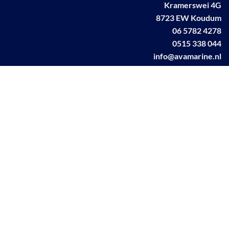
Kramerswei 4G
8723 EW Koudum
06 5782 4278
0515 338 044
info@avamarine.nl
NL63 KNAB 0259 1499 85
KvK 70395373
BTW NL001460831B71
Linkedin AVA marine
Facebook AVA/marine