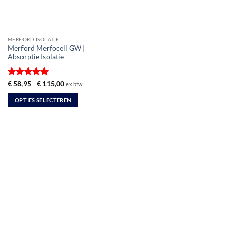
MERFORD ISOLATIE
Merford Merfocell GW |
Absorptie Isolatie
Gewaardeerd
Prijsklasse:
€
58,95
-
€
115,00
ex btw
€ 58,95
5
uit 5
tot
OPTIES SELECTEREN
€ 115,00
Dit
product
heeft
meerdere
variaties.
Deze
optie
kan
gekozen
worden
op