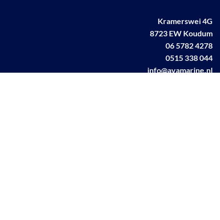
Kramerswei 4G
8723 EW Koudum
06 5782 4278
0515 338 044
info@avamarine.nl
NL63 KNAB 0259 1499 85
KvK 70395373
BTW NL001460831B71
Linkedin AVA marine