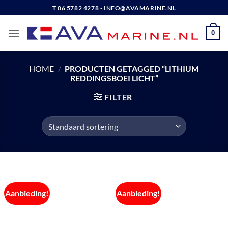
Ga
T 06 5782 4278 - INFO@AVAMARINE.NL
naar
inhoud
0
HOME
/
PRODUCTEN GETAGGED “LITHIUM
REDDINGSBOEI LICHT”
FILTER
Aanbieding!
Aanbieding!