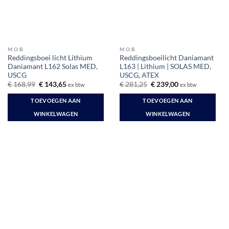
M.O.B.
M.O.B.
Reddingsboei licht Lithium
Reddingsboeilicht Daniamant
Daniamant L162 Solas MED,
L163 | Lithium | SOLAS MED,
USCG
USCG, ATEX
Oorspronkelijke
Huidige
Oorspronkelijke
Huidige
€
168,99
€
143,65
€
281,25
€
239,00
ex btw
ex btw
prijs
prijs
prijs
prijs
was:
is:
was:
is:
TOEVOEGEN AAN
TOEVOEGEN AAN
€ 168,99.
€ 143,65.
€ 281,25.
€ 239,00.
WINKELWAGEN
WINKELWAGEN