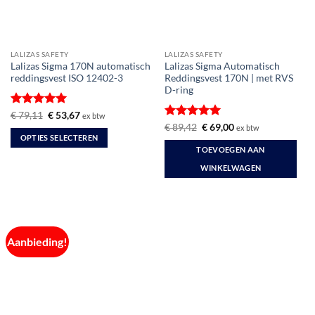
LALIZAS SAFETY
LALIZAS SAFETY
Lalizas Sigma 170N automatisch
Lalizas Sigma Automatisch
reddingsvest ISO 12402-3
Reddingsvest 170N | met RVS
D-ring
Gewaardeerd
Oorspronkelijke
Huidige
€
79,11
€
53,67
ex btw
prijs
prijs
5
uit 5
Gewaardeerd
Oorspronkelijke
Huidige
€
89,42
€
69,00
ex btw
was:
is:
prijs
prijs
5
uit 5
OPTIES SELECTEREN
€ 79,11.
€ 53,67.
was:
is:
TOEVOEGEN AAN
Dit
€ 89,42.
€ 69,00.
product
WINKELWAGEN
heeft
meerdere
variaties.
Deze
Aanbieding!
optie
kan
gekozen
worden
op