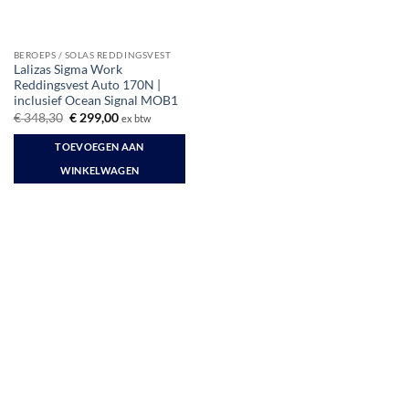
de
productpagina
BEROEPS / SOLAS REDDINGSVEST
Lalizas Sigma Work
Reddingsvest Auto 170N |
inclusief Ocean Signal MOB1
Oorspronkelijke
Huidige
€
348,30
€
299,00
ex btw
prijs
prijs
was:
is:
TOEVOEGEN AAN
€ 348,30.
€ 299,00.
WINKELWAGEN