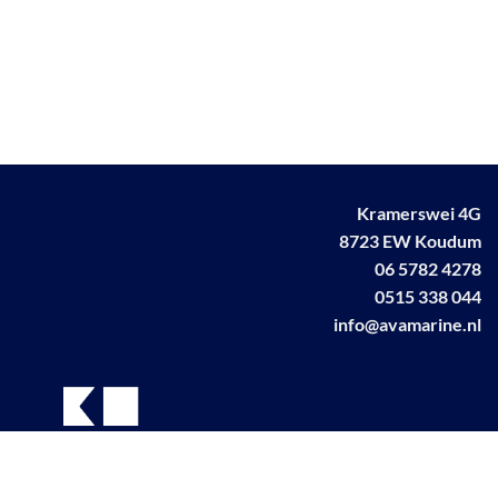
Kramerswei 4G
8723 EW Koudum
06 5782 4278
0515 338 044
info@avamarine.nl