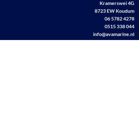
Kramerswei 4G
8723 EW Koudum
06 5782 4278
0515 338 044
info@avamarine.nl
NL63 KNAB 0259 1499 85
KvK 70395373
BTW NL001460831B71
Linkedin AVA marine
Facebook AVA/marine