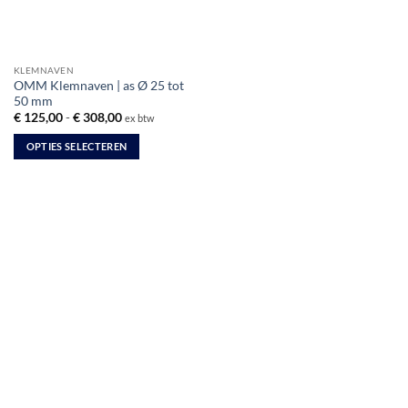
KLEMNAVEN
OMM Klemnaven | as Ø 25 tot
50 mm
Prijsklasse:
€
125,00
-
€
308,00
ex btw
€ 125,00
tot
OPTIES SELECTEREN
€ 308,00
Dit
product
heeft
meerdere
variaties.
Deze
optie
kan
gekozen
worden
op
de
productpagina