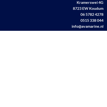
Kramerswei 4G
8723 EW Koudum
06 5782 4278
0515 338 044
info@avamarine.nl
NL63 KNAB 0259 1499 85
KvK 70395373
BTW NL001460831B71
Linkedin AVA marine
Facebook AVA/marine