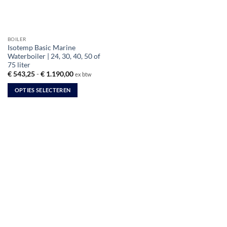
BOILER
Isotemp Basic Marine
Waterboiler | 24, 30, 40, 50 of
75 liter
Prijsklasse:
€
543,25
-
€
1.190,00
ex btw
€ 543,25
tot
OPTIES SELECTEREN
€ 1.190,00
Dit
product
heeft
meerdere
variaties.
Deze
optie
kan
gekozen
worden
op
de