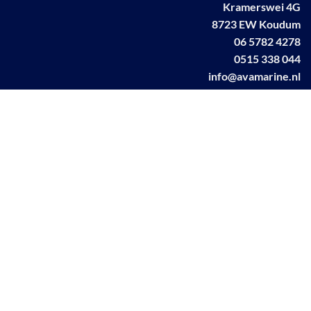
Kramerswei 4G
8723 EW Koudum
06 5782 4278
0515 338 044
info@avamarine.nl
NL63 KNAB 0259 1499 85
KvK 70395373
BTW NL001460831B71
Linkedin AVA marine
Facebook AVA/marine