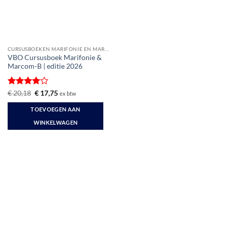
CURSUSBOEKEN MARIFONIE EN MARCOM
VBO Cursusboek Marifonie &
Marcom-B | editie 2026
Gewaardeerd
Oorspronkelijke
Huidige
€
20,18
€
17,75
ex btw
prijs
prijs
4
uit 5
was:
is:
TOEVOEGEN AAN
€ 20,18.
€ 17,75.
WINKELWAGEN