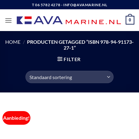
Ga
T 06 5782 4278 - INFO@AVAMARINE.NL
naar
inhoud
0
HOME
/
PRODUCTEN GETAGGED “ISBN 978-94-91173-
27-1”
FILTER
Aanbieding!