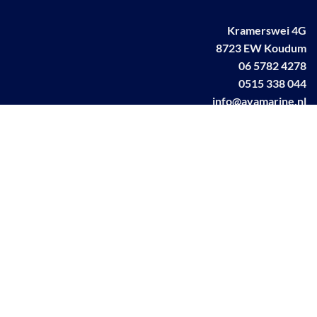
Kramerswei 4G
8723 EW Koudum
06 5782 4278
0515 338 044
info@avamarine.nl
NL63 KNAB 0259 1499 85
KvK 70395373
BTW NL001460831B71
Linkedin AVA marine