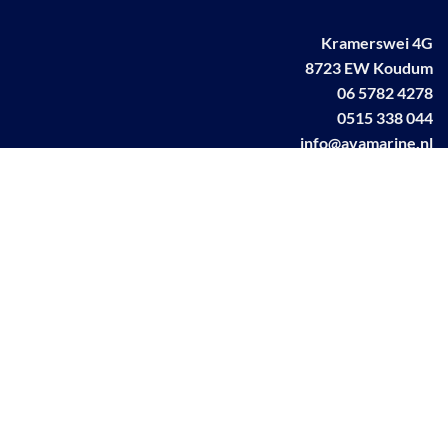
Kramerswei 4G
8723 EW Koudum
06 5782 4278
0515 338 044
info@avamarine.nl
NL63 KNAB 0259 1499 85
KvK 70395373
BTW NL001460831B71
Linkedin AVA marine