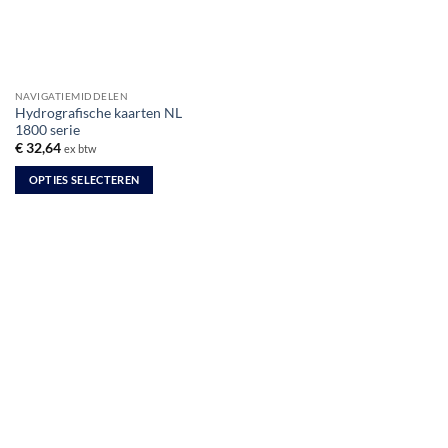
NAVIGATIEMIDDELEN
Hydrografische kaarten NL
1800 serie
€
32,64
ex btw
OPTIES SELECTEREN
Dit
product
heeft
meerdere
variaties.
Deze
optie
kan
gekozen
worden
op
de