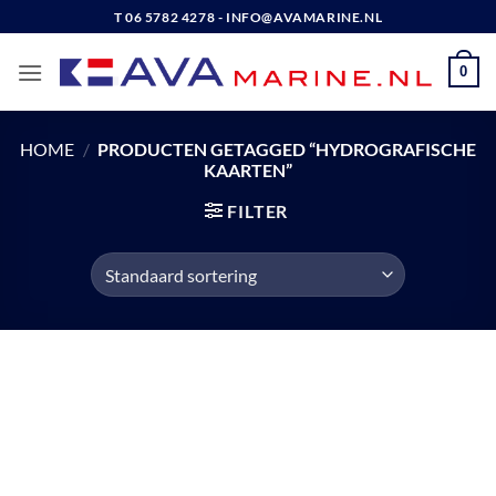
Ga
T 06 5782 4278 - INFO@AVAMARINE.NL
naar
inhoud
0
HOME
/
PRODUCTEN GETAGGED “HYDROGRAFISCHE
KAARTEN”
FILTER