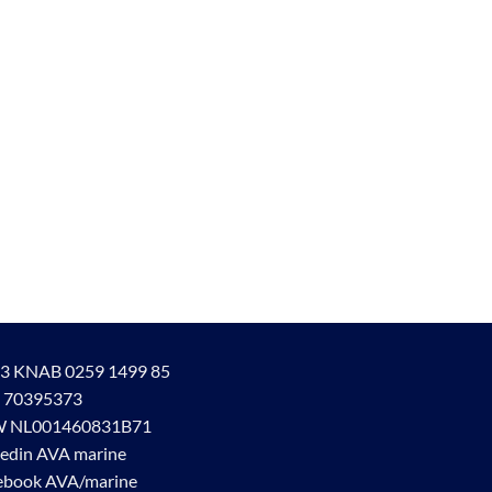
3 KNAB 0259 1499 85
 70395373
 NL001460831B71
kedin AVA marine
ebook AVA/marine