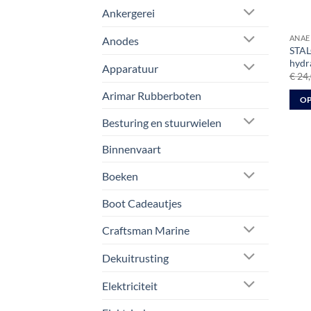
Ankergerei
ANAE
Anodes
STAL
hydr
Apparatuur
€
24,
Arimar Rubberboten
OP
Dit
Besturing en stuurwielen
prod
Binnenvaart
heeft
meer
Boeken
varia
Deze
Boot Cadeautjes
optie
kan
Craftsman Marine
geko
Dekuitrusting
word
op
Elektriciteit
de
prod