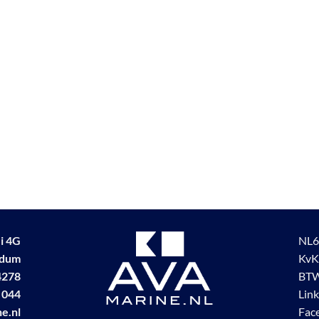
i 4G
NL6
udum
KvK
4278
BTW
 044
Lin
e.nl
Fac