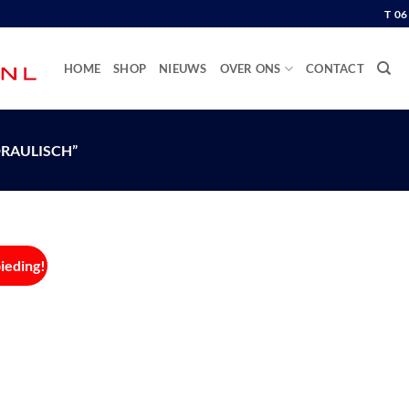
T 0
HOME
SHOP
NIEUWS
OVER ONS
CONTACT
RAULISCH”
ieding!