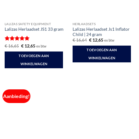
LALIZAS SAFETY EQUIPMENT
HERLAADSETS
Lalizas Herlaadset Js1 Inflator
Lalizas Herlaadset JS1 33 gram
Child | 24 gram
Oorspronkelijke
Huidige
€
16,64
€
12,65
ex btw
prijs
prijs
Gewaardeerd
Oorspronkelijke
Huidige
€
16,65
€
12,65
ex btw
was:
is:
prijs
prijs
TOEVOEGEN AAN
5
uit 5
€ 16,64.
€ 12,65.
was:
is:
TOEVOEGEN AAN
€ 16,65.
€ 12,65.
WINKELWAGEN
WINKELWAGEN
Aanbieding!