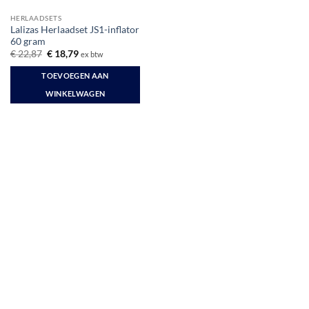
HERLAADSETS
Lalizas Herlaadset JS1-inflator
60 gram
Oorspronkelijke
Huidige
€
22,87
€
18,79
ex btw
prijs
prijs
was:
is:
TOEVOEGEN AAN
€ 22,87.
€ 18,79.
WINKELWAGEN