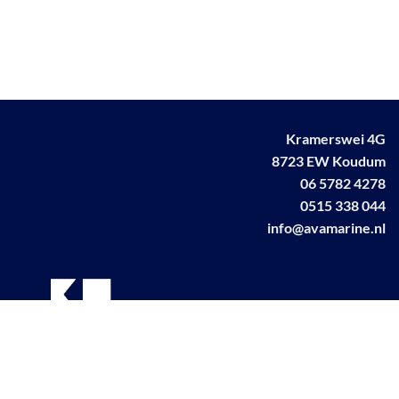
Kramerswei 4G
8723 EW Koudum
06 5782 4278
0515 338 044
info@avamarine.nl