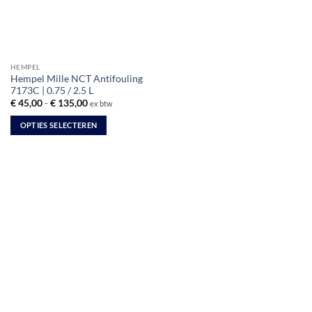
HEMPEL
Hempel Mille NCT Antifouling
7173C | 0.75 / 2.5 L
Prijsklasse:
€
45,00
-
€
135,00
ex btw
€ 45,00
tot
OPTIES SELECTEREN
€ 135,00
Dit
product
heeft
meerdere
variaties.
Deze
optie
kan
gekozen
worden
op
de