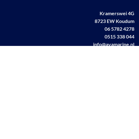
Kramerswei 4G
8723 EW Koudum
06 5782 4278
0515 338 044
info@avamarine.nl
NL63 KNAB 0259 1499 85
KvK 70395373
BTW NL001460831B71
Linkedin AVA marine