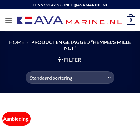
Ga
T 06 5782 4278 - INFO@AVAMARINE.NL
naar
inhoud
0
HOME
/
PRODUCTEN GETAGGED “HEMPEL'S MILLE
NCT”
FILTER
Aanbieding!