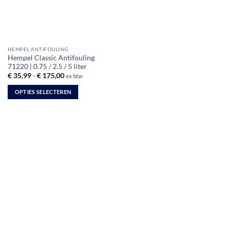
HEMPEL ANTIFOULING
Hempel Classic Antifouling
71220 | 0.75 / 2.5 / 5 liter
Prijsklasse:
€
35,99
-
€
175,00
ex btw
€ 35,99
tot
OPTIES SELECTEREN
€ 175,00
Dit
product
heeft
meerdere
variaties.
Deze
optie
kan
gekozen
worden
op
de