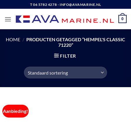
Ga
T 06 5782 4278 - INFO@AVAMARINE.NL
naar
inhoud
0
HOME
/
PRODUCTEN GETAGGED “HEMPEL'S CLASSIC
71220”
FILTER
Aanbieding!