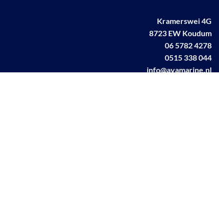
Kramerswei 4G
8723 EW Koudum
06 5782 4278
0515 338 044
info@avamarine.nl
NL63 KNAB 0259 1499 85
KvK 70395373
BTW NL001460831B71
Linkedin AVA marine