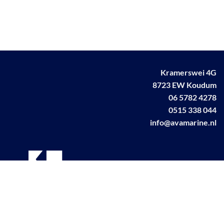
Kramerswei 4G
8723 EW Koudum
06 5782 4278
0515 338 044
info@avamarine.nl