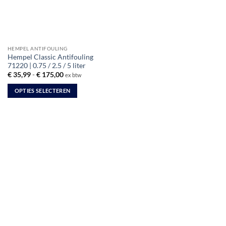
HEMPEL ANTIFOULING
Hempel Classic Antifouling
71220 | 0.75 / 2.5 / 5 liter
Prijsklasse:
€
35,99
-
€
175,00
ex btw
€ 35,99
tot
OPTIES SELECTEREN
€ 175,00
Dit
product
heeft
meerdere
variaties.
Deze
optie
kan
gekozen
worden
op
de