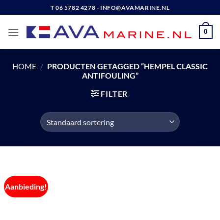
Ga
T 06 5782 4278 - INFO@AVAMARINE.NL
naar
inhoud
0
HOME
/
PRODUCTEN GETAGGED “HEMPEL CLASSIC
ANTIFOULING”
FILTER
Aanbieding!