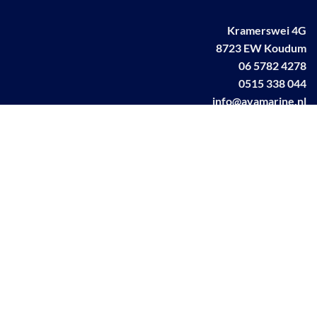
Kramerswei 4G
8723 EW Koudum
06 5782 4278
0515 338 044
info@avamarine.nl
NL63 KNAB 0259 1499 85
KvK 70395373
BTW NL001460831B71
Linkedin AVA marine