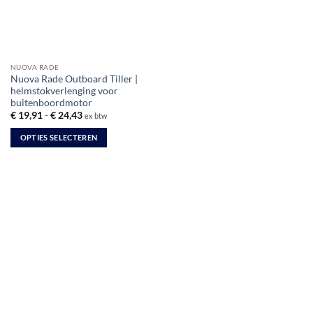
NUOVA RADE
Nuova Rade Outboard Tiller |
helmstokverlenging voor
buitenboordmotor
Prijsklasse:
€
19,91
-
€
24,43
ex btw
€ 19,91
tot
OPTIES SELECTEREN
€ 24,43
Dit
product
heeft
meerdere
variaties.
Deze
optie
kan
gekozen
worden
op