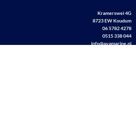
Kramerswei 4G
8723 EW Koudum
06 5782 4278
0515 338 044
info@avamarine.nl
NL63 KNAB 0259 1499 85
KvK 70395373
BTW NL001460831B71
Linkedin AVA marine