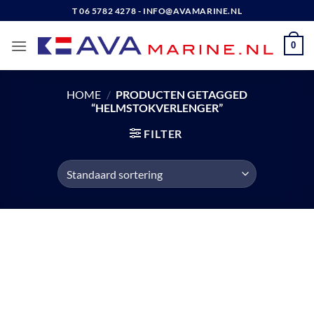
Ga
T 06 5782 4278 - INFO@AVAMARINE.NL
naar
inhoud
0
HOME
/
PRODUCTEN GETAGGED
“HELMSTOKVERLENGER”
FILTER