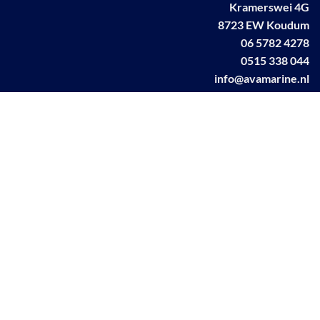
Kramerswei 4G
8723 EW Koudum
06 5782 4278
0515 338 044
info@avamarine.nl
NL63 KNAB 0259 1499 85
KvK 70395373
BTW NL001460831B71
Linkedin AVA marine
Facebook AVA/marine