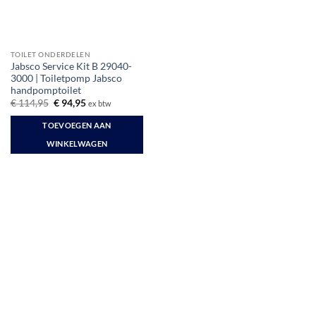
TOILET ONDERDELEN
Jabsco Service Kit B 29040-
3000 | Toiletpomp Jabsco
handpomptoilet
Oorspronkelijke
Huidige
€
114,95
€
94,95
ex btw
prijs
prijs
was:
is:
TOEVOEGEN AAN
€ 114,95.
€ 94,95.
WINKELWAGEN