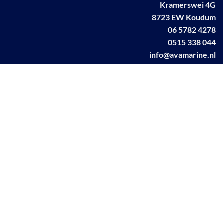
Kramerswei 4G
8723 EW Koudum
06 5782 4278
0515 338 044
info@avamarine.nl
NL63 KNAB 0259 1499 85
KvK 70395373
BTW NL001460831B71
Linkedin AVA marine
Facebook AVA/marine