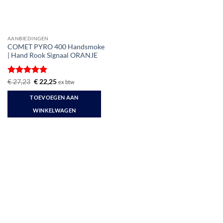
AANBIEDINGEN
COMET PYRO 400 Handsmoke
| Hand Rook Signaal ORANJE
Gewaardeerd
Oorspronkelijke
Huidige
€
27,23
€
22,25
ex btw
prijs
prijs
5
uit 5
was:
is:
TOEVOEGEN AAN
€ 27,23.
€ 22,25.
WINKELWAGEN