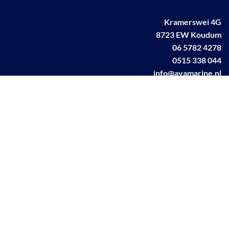
Kramerswei 4G
8723 EW Koudum
06 5782 4278
0515 338 044
info@avamarine.nl
NL63 KNAB 0259 1499 85
KvK 70395373
BTW NL001460831B71
Linkedin AVA marine