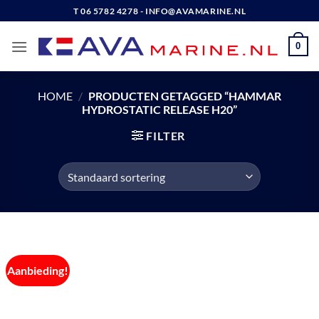
Ga
T 06 5782 4278 - INFO@AVAMARINE.NL
naar
inhoud
0
HOME
/
PRODUCTEN GETAGGED “HAMMAR
HYDROSTATIC RELEASE H20”
FILTER
Aanbieding!