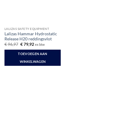
LALIZAS SAFETY EQUIPMENT
Lalizas Hammar Hydrostatic
Release H20 reddingsvlot
Oorspronkelijke
Huidige
€
96,97
€
79,92
ex btw
prijs
prijs
was:
is:
TOEVOEGEN AAN
€ 96,97.
€ 79,92.
WINKELWAGEN