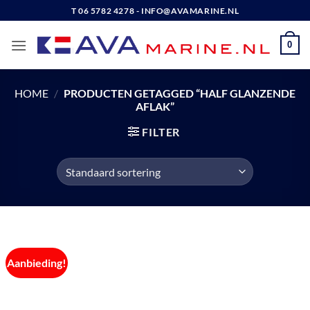
Ga
T 06 5782 4278 - INFO@AVAMARINE.NL
naar
inhoud
0
HOME
/
PRODUCTEN GETAGGED “HALF GLANZENDE
AFLAK”
FILTER
Aanbieding!