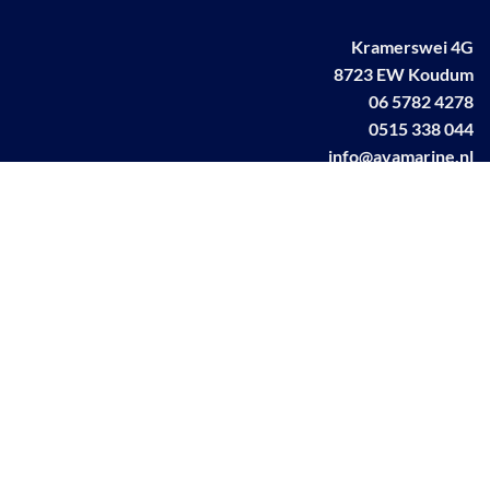
Kramerswei 4G
8723 EW Koudum
06 5782 4278
0515 338 044
info@avamarine.nl
NL63 KNAB 0259 1499 85
KvK 70395373
BTW NL001460831B71
Linkedin AVA marine