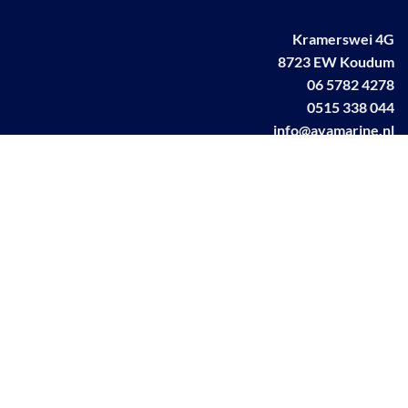
Kramerswei 4G
8723 EW Koudum
06 5782 4278
0515 338 044
info@avamarine.nl
NL63 KNAB 0259 1499 85
KvK 70395373
BTW NL001460831B71
Linkedin AVA marine