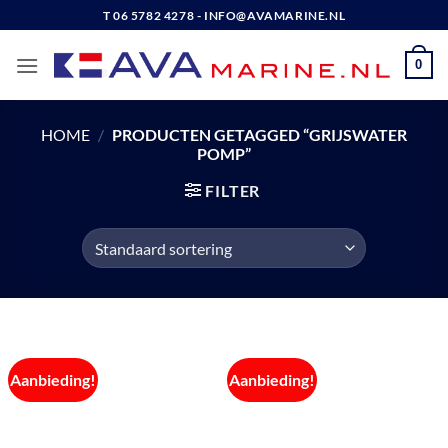
Ga
T 06 5782 4278 - INFO@AVAMARINE.NL
naar
inhoud
0
HOME
/
PRODUCTEN GETAGGED “GRIJSWATER
POMP”
FILTER
Aanbieding!
Aanbieding!