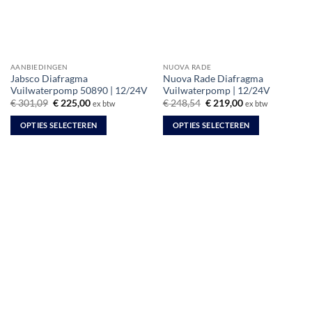
AANBIEDINGEN
NUOVA RADE
Jabsco Diafragma
Nuova Rade Diafragma
Vuilwaterpomp 50890 | 12/24V
Vuilwaterpomp | 12/24V
Oorspronkelijke
Huidige
Oorspronkelijke
Huidige
€
301,09
€
225,00
€
248,54
€
219,00
ex btw
ex btw
prijs
prijs
prijs
prijs
was:
is:
was:
is:
OPTIES SELECTEREN
OPTIES SELECTEREN
€ 301,09.
€ 225,00.
€ 248,54.
€ 219,00.
Dit
Dit
product
product
heeft
heeft
meerdere
meerdere
variaties.
variaties.
Deze
Deze
optie
optie
kan
kan
gekozen
gekozen
worden
worden
op
op
de
de