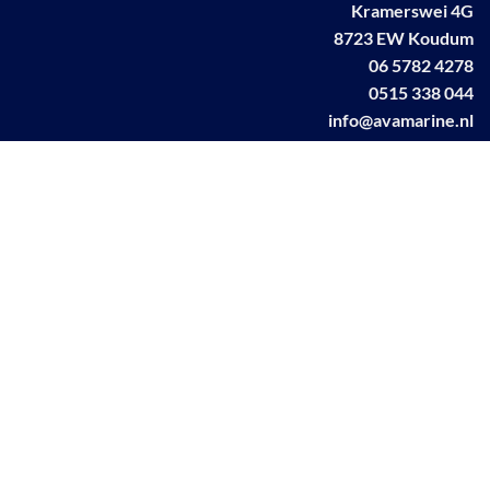
Kramerswei 4G
8723 EW Koudum
06 5782 4278
0515 338 044
info@avamarine.nl
NL63 KNAB 0259 1499 85
KvK 70395373
BTW NL001460831B71
Linkedin AVA marine
Facebook AVA/marine