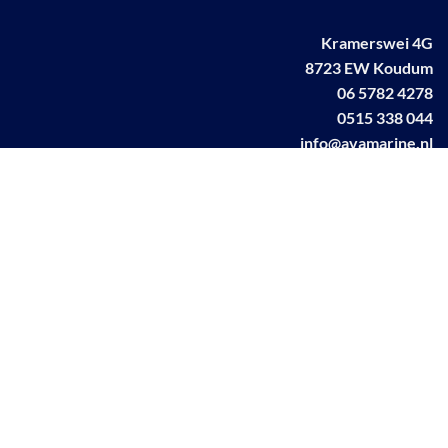
Kramerswei 4G
8723 EW Koudum
06 5782 4278
0515 338 044
info@avamarine.nl
NL63 KNAB 0259 1499 85
KvK 70395373
BTW NL001460831B71
Linkedin AVA marine