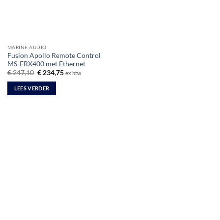
MARINE AUDIO
Fusion Apollo Remote Control
MS-ERX400 met Ethernet
Oorspronkelijke
Huidige
€
247,10
€
234,75
ex btw
prijs
prijs
was:
is:
LEES VERDER
€ 247,10.
€ 234,75.