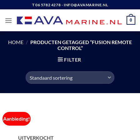
Ga
T 06 5782 4278 - INFO@AVAMARINE.NL
naar
inhoud
0
HOME
/
PRODUCTEN GETAGGED “FUSION REMOTE
CONTROL”
FILTER
Aanbieding!
UITVERKOCHT