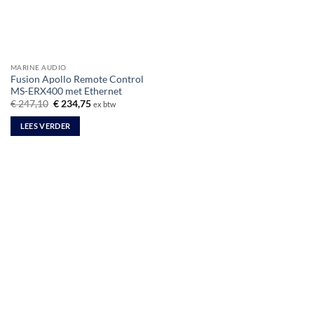
MARINE AUDIO
Fusion Apollo Remote Control
MS-ERX400 met Ethernet
Oorspronkelijke
Huidige
€
247,10
€
234,75
ex btw
prijs
prijs
was:
is:
LEES VERDER
€ 247,10.
€ 234,75.