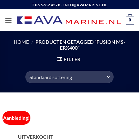
Ga
T 06 5782 4278 - INFO@AVAMARINE.NL
naar
inhoud
0
HOME
/
PRODUCTEN GETAGGED “FUSION MS-
ERX400”
FILTER
Aanbieding!
UITVERKOCHT