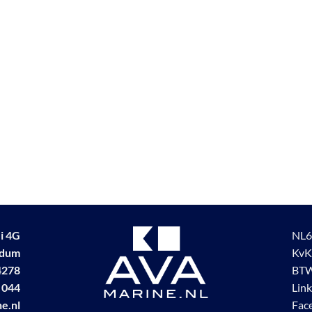
i 4G
NL6
udum
KvK
4278
BTW
 044
Lin
e.nl
Fac