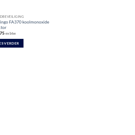
DBEVEILIGING
ingo FA370 koolmonoxide
ctor
75
ex btw
ES VERDER