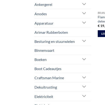
Ankergerei
BRAN
Anodes
Flam
dete
Apparatuur
€
19,
Arimar Rubberboten
LE
Besturing en stuurwielen
Binnenvaart
Boeken
Boot Cadeautjes
Craftsman Marine
Dekuitrusting
Elektriciteit