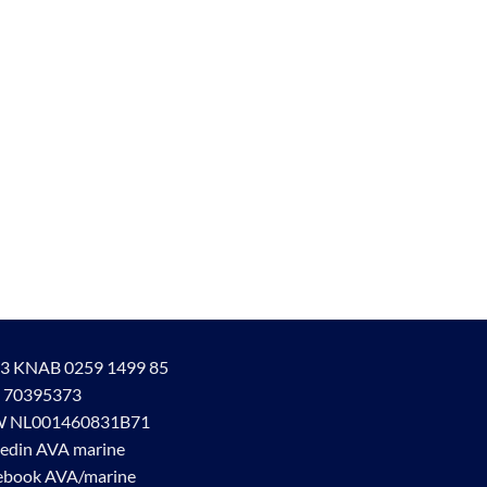
3 KNAB 0259 1499 85
 70395373
 NL001460831B71
kedin AVA marine
ebook AVA/marine