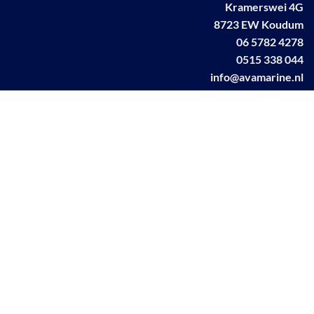
Kramerswei 4G
8723 EW Koudum
06 5782 4278
0515 338 044
info@avamarine.nl
NL63 KNAB 0259 1499 85
KvK 70395373
BTW NL001460831B71
Linkedin AVA marine
Facebook AVA/marine