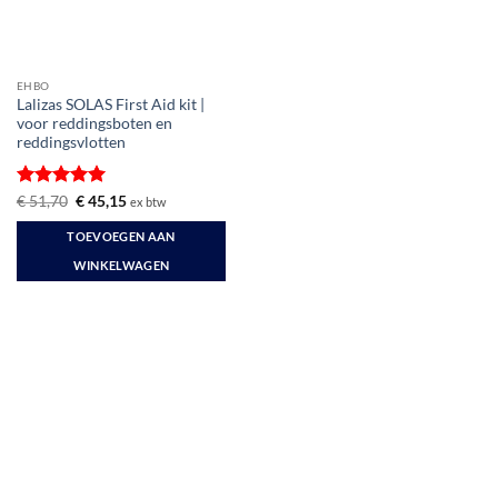
EHBO
Lalizas SOLAS First Aid kit |
voor reddingsboten en
reddingsvlotten
Gewaardeerd
Oorspronkelijke
Huidige
€
51,70
€
45,15
ex btw
prijs
prijs
5
uit 5
was:
is:
TOEVOEGEN AAN
€ 51,70.
€ 45,15.
WINKELWAGEN