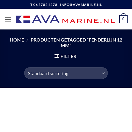
Ga
T 06 5782 4278 - INFO@AVAMARINE.NL
naar
inhoud
0
HOME
/
PRODUCTEN GETAGGED “FENDERLIJN 12
MM”
FILTER