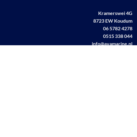
Kramerswei 4G
8723 EW Koudum
06 5782 4278
0515 338 044
info@avamarine.nl
NL63 KNAB 0259 1499 85
KvK 70395373
BTW NL001460831B71
Linkedin AVA marine