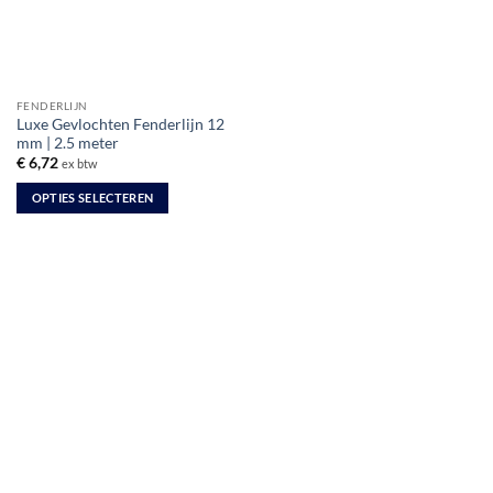
FENDERLIJN
Luxe Gevlochten Fenderlijn 12
mm | 2.5 meter
€
6,72
ex btw
OPTIES SELECTEREN
Dit
product
heeft
meerdere
variaties.
Deze
optie
kan
gekozen
worden
op
de