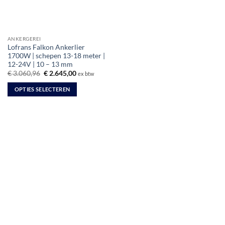
ANKERGEREI
Lofrans Falkon Ankerlier
1700W | schepen 13-18 meter |
12-24V | 10 – 13 mm
Oorspronkelijke
Huidige
€
3.060,96
€
2.645,00
ex btw
prijs
prijs
was:
is:
OPTIES SELECTEREN
€ 3.060,96.
€ 2.645,00.
Dit
product
heeft
meerdere
variaties.
Deze
optie
kan
gekozen
worden
op
de