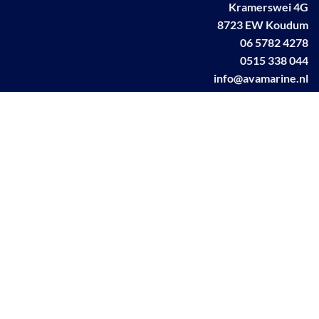
Kramerswei 4G
8723 EW Koudum
06 5782 4278
0515 338 044
info@avamarine.nl
NL63 KNAB 0259 1499 85
KvK 70395373
BTW NL001460831B71
Linkedin AVA marine
Facebook AVA/marine