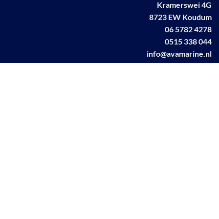
Kramerswei 4G
8723 EW Koudum
06 5782 4278
0515 338 044
info@avamarine.nl
NL63 KNAB 0259 1499 85
KvK 70395373
BTW NL001460831B71
Linkedin AVA marine
Facebook AVA/marine