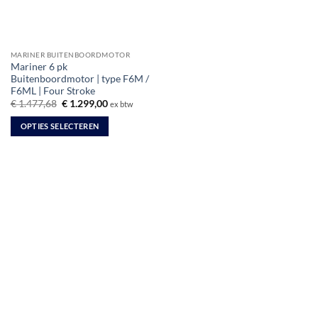
MARINER BUITENBOORDMOTOR
Mariner 6 pk
Buitenboordmotor | type F6M /
F6ML | Four Stroke
Oorspronkelijke
Huidige
€
1.477,68
€
1.299,00
ex btw
prijs
prijs
was:
is:
OPTIES SELECTEREN
€ 1.477,68.
€ 1.299,00.
Dit
product
heeft
meerdere
variaties.
Deze
optie
kan
gekozen
worden
op
de