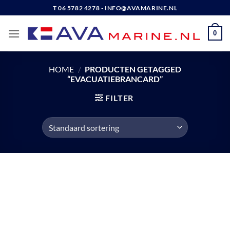
Ga
T 06 5782 4278 - INFO@AVAMARINE.NL
naar
inhoud
0
HOME
/
PRODUCTEN GETAGGED
“EVACUATIEBRANCARD”
FILTER