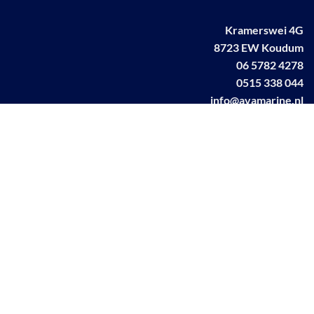
Kramerswei 4G
8723 EW Koudum
06 5782 4278
0515 338 044
info@avamarine.nl
NL63 KNAB 0259 1499 85
KvK 70395373
BTW NL001460831B71
Linkedin AVA marine