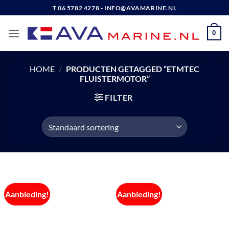
Ga
T 06 5782 4278 - INFO@AVAMARINE.NL
naar
inhoud
0
HOME
/
PRODUCTEN GETAGGED “ETMTEC
FLUISTERMOTOR”
FILTER
Aanbieding!
Aanbieding!