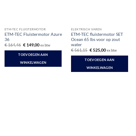
ETM-TEC FLUISTERMOTOR
ELEKTRISCH VAREN
ETM-TEC Fluistermotor Azure
ETM-TEC fluistermotor SET
36
Ocean 65 lbs voor op zout
water
Oorspronkelijke
Huidige
€
164,46
€
149,00
ex btw
prijs
prijs
Oorspronkelijke
Huidige
€
561,15
€
525,00
ex btw
was:
is:
prijs
prijs
TOEVOEGEN AAN
€ 164,46.
€ 149,00.
was:
is:
TOEVOEGEN AAN
€ 561,15.
€ 525,00.
WINKELWAGEN
WINKELWAGEN