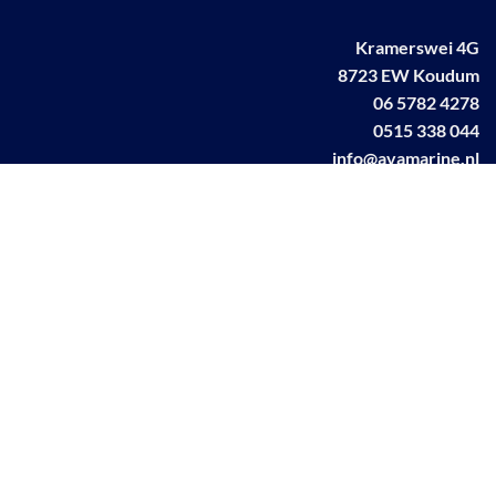
Kramerswei 4G
8723 EW Koudum
06 5782 4278
0515 338 044
info@avamarine.nl
NL63 KNAB 0259 1499 85
KvK 70395373
BTW NL001460831B71
Linkedin AVA marine