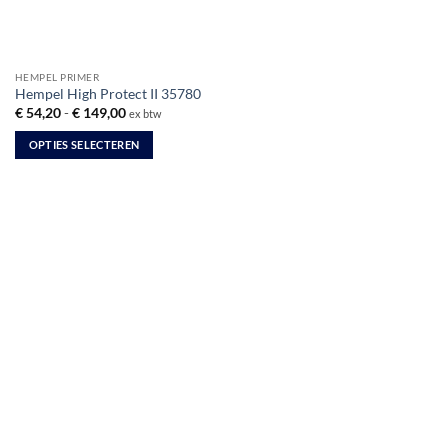
HEMPEL PRIMER
Hempel High Protect II 35780
Prijsklasse:
€
54,20
-
€
149,00
ex btw
€ 54,20
tot
OPTIES SELECTEREN
€ 149,00
Dit
product
heeft
meerdere
variaties.
Deze
optie
kan
gekozen
worden
op
de
productpagina