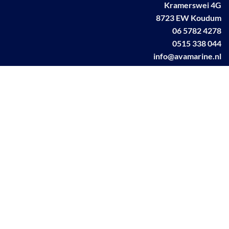
Kramerswei 4G
8723 EW Koudum
06 5782 4278
0515 338 044
info@avamarine.nl
NL63 KNAB 0259 1499 85
KvK 70395373
BTW NL001460831B71
Linkedin AVA marine
Facebook AVA/marine