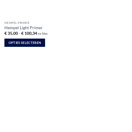
HEMPEL PRIMER
Hempel Light Primer
Prijsklasse:
€
35,00
-
€
100,34
ex btw
€ 35,00
tot
OPTIES SELECTEREN
€ 100,34
Dit
product
heeft
meerdere
variaties.
Deze
optie
kan
gekozen
worden
op
de
productpagina