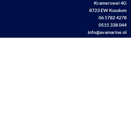
Kramerswei 4G
8723 EW Koudum
06 5782 4278
0515 338 044
info@avamarine.nl
NL63 KNAB 0259 1499 85
KvK 70395373
BTW NL001460831B71
Linkedin AVA marine
Facebook AVA/marine