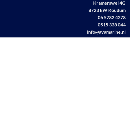
Kramerswei 4G
8723 EW Koudum
06 5782 4278
0515 338 044
info@avamarine.nl
NL63 KNAB 0259 1499 85
KvK 70395373
BTW NL001460831B71
Linkedin AVA marine
Facebook AVA/marine