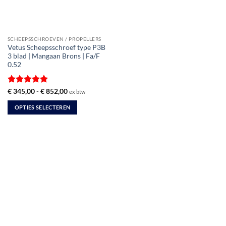
SCHEEPSSCHROEVEN / PROPELLERS
Vetus Scheepsschroef type P3B
3 blad | Mangaan Brons | Fa/F
0.52
Gewaardeerd
Prijsklasse:
€
345,00
-
€
852,00
ex btw
€ 345,00
5
uit 5
tot
OPTIES SELECTEREN
€ 852,00
Dit
product
heeft
meerdere
variaties.
Deze
optie
kan
gekozen
worden
op