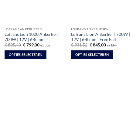
LOFRANS ANKERLIEREN
LOFRANS ANKERLIEREN
Lofrans Lion 1000 Ankerlier |
Lofrans Lion Ankerlier | 700W |
700W | 12V | 6-8 mm
12V | 6-8 mm | Free Fall
Oorspronkelijke
Huidige
Oorspronkelijke
Huidige
€
895,40
€
799,00
€
931,52
€
845,00
ex btw
ex btw
prijs
prijs
prijs
prijs
was:
is:
was:
is:
OPTIES SELECTEREN
OPTIES SELECTEREN
€ 895,40.
€ 799,00.
€ 931,52.
€ 845,00.
Dit
Dit
product
product
heeft
heeft
meerdere
meerdere
variaties.
variaties.
Deze
Deze
optie
optie
kan
kan
gekozen
gekozen
worden
worden
op
op
de
de