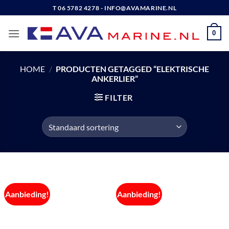
Ga
T 06 5782 4278 - INFO@AVAMARINE.NL
naar
inhoud
0
HOME
/
PRODUCTEN GETAGGED “ELEKTRISCHE
ANKERLIER”
FILTER
Aanbieding!
Aanbieding!