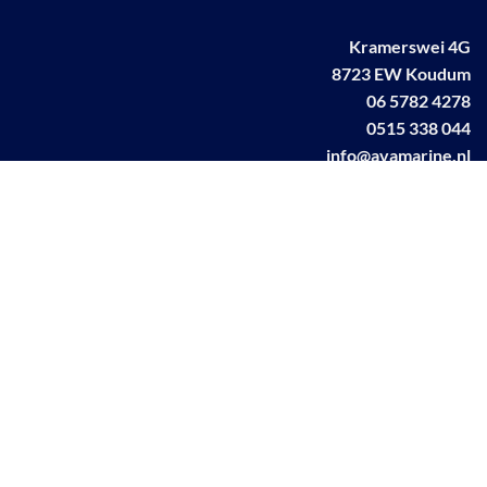
Kramerswei 4G
8723 EW Koudum
06 5782 4278
0515 338 044
info@avamarine.nl
NL63 KNAB 0259 1499 85
KvK 70395373
BTW NL001460831B71
Linkedin AVA marine