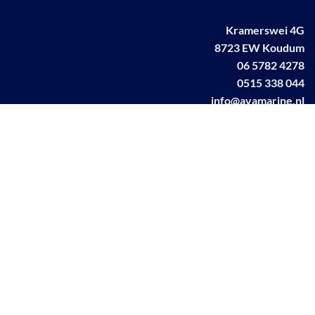
Kramerswei 4G
8723 EW Koudum
06 5782 4278
0515 338 044
info@avamarine.nl
NL63 KNAB 0259 1499 85
KvK 70395373
BTW NL001460831B71
Linkedin AVA marine