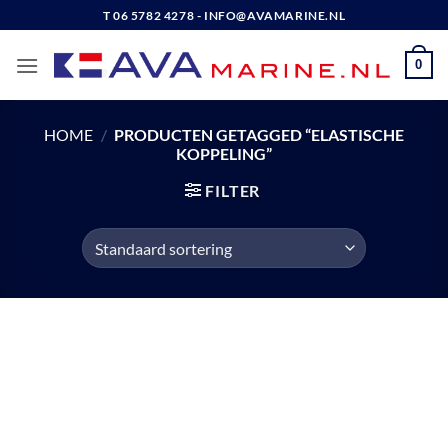
Ga
T 06 5782 4278 - INFO@AVAMARINE.NL
naar
inhoud
0
HOME
/
PRODUCTEN GETAGGED “ELASTISCHE
KOPPELING”
FILTER