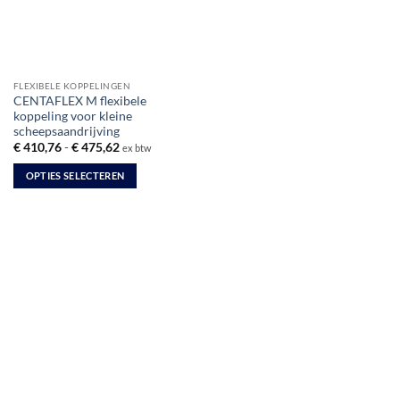
FLEXIBELE KOPPELINGEN
CENTAFLEX M flexibele
koppeling voor kleine
scheepsaandrijving
Prijsklasse:
€
410,76
-
€
475,62
ex btw
€ 410,76
tot
OPTIES SELECTEREN
€ 475,62
Dit
product
heeft
meerdere
variaties.
Deze
optie
kan
gekozen
worden
op