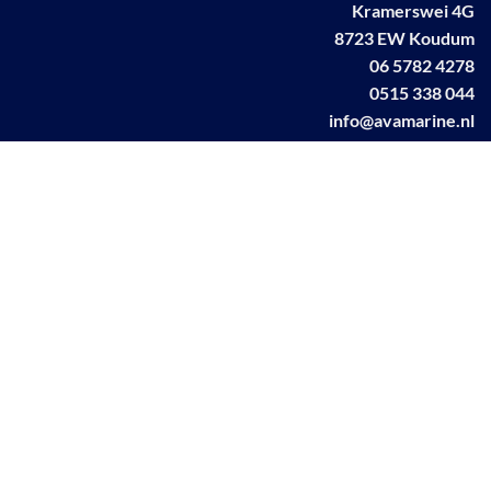
Kramerswei 4G
8723 EW Koudum
06 5782 4278
0515 338 044
info@avamarine.nl
NL63 KNAB 0259 1499 85
KvK 70395373
BTW NL001460831B71
Linkedin AVA marine
Facebook AVA/marine