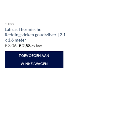
EHBO
Lalizas Thermische
Reddingsdeken goud/zilver | 2.1
x 1.6 meter
Oorspronkelijke
Huidige
€
3,06
€
2,58
ex btw
prijs
prijs
was:
is:
TOEVOEGEN AAN
€ 3,06.
€ 2,58.
WINKELWAGEN