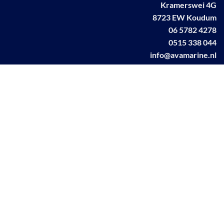
Kramerswei 4G
8723 EW Koudum
06 5782 4278
0515 338 044
info@avamarine.nl
NL63 KNAB 0259 1499 85
KvK 70395373
BTW NL001460831B71
Linkedin AVA marine
Facebook AVA/marine